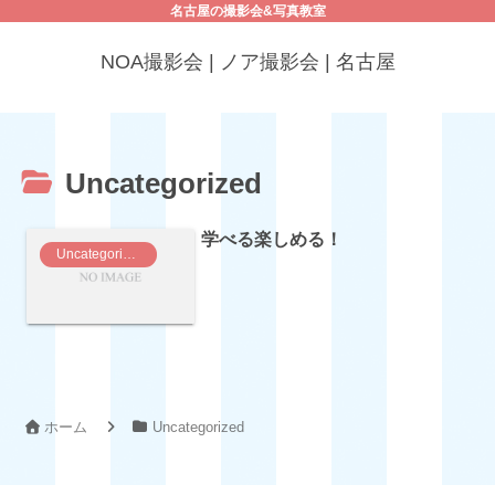
名古屋の撮影会&写真教室
NOA撮影会 | ノア撮影会 | 名古屋
Uncategorized
学べる楽しめる！
Uncategorized
ホーム
Uncategorized